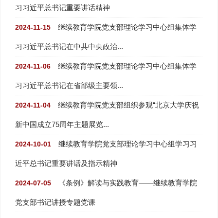
习习近平总书记重要讲话精神
继续教育学院党支部理论学习中心组集体学
2024-11-15
习习近平总书记在中共中央政治...
继续教育学院党支部理论学习中心组集体学
2024-11-06
习习近平总书记在省部级主要领...
继续教育学院党支部组织参观“北京大学庆祝
2024-11-04
新中国成立75周年主题展览...
继续教育学院党支部理论学习中心组学习习
2024-10-01
近平总书记重要讲话及指示精神
《条例》解读与实践教育——继续教育学院
2024-07-05
党支部书记讲授专题党课