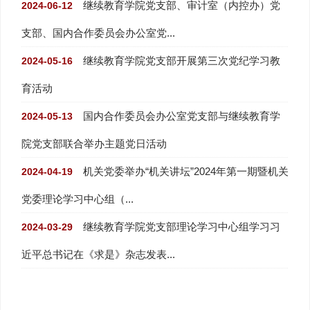
继续教育学院党支部、审计室（内控办）党
2024-06-12
支部、国内合作委员会办公室党...
继续教育学院党支部开展第三次党纪学习教
2024-05-16
育活动
国内合作委员会办公室党支部与继续教育学
2024-05-13
院党支部联合举办主题党日活动
机关党委举办“机关讲坛”2024年第一期暨机关
2024-04-19
党委理论学习中心组（...
继续教育学院党支部理论学习中心组学习习
2024-03-29
近平总书记在《求是》杂志发表...