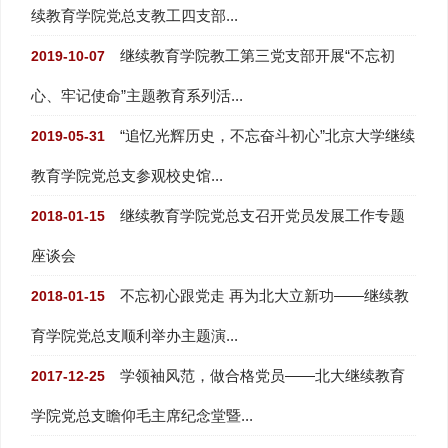
续教育学院党总支教工四支部...
继续教育学院教工第三党支部开展“不忘初
2019-10-07
心、牢记使命”主题教育系列活...
“追忆光辉历史，不忘奋斗初心”北京大学继续
2019-05-31
教育学院党总支参观校史馆...
继续教育学院党总支召开党员发展工作专题
2018-01-15
座谈会
不忘初心跟党走 再为北大立新功——继续教
2018-01-15
育学院党总支顺利举办主题演...
学领袖风范，做合格党员——北大继续教育
2017-12-25
学院党总支瞻仰毛主席纪念堂暨...