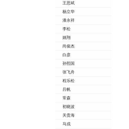
王思斌
杨立华
漆永祥
李松
姚翔
尚俊杰
白彦
孙熙国
张飞舟
程乐松
吕帆
常森
初晓波
关贵海
马戎