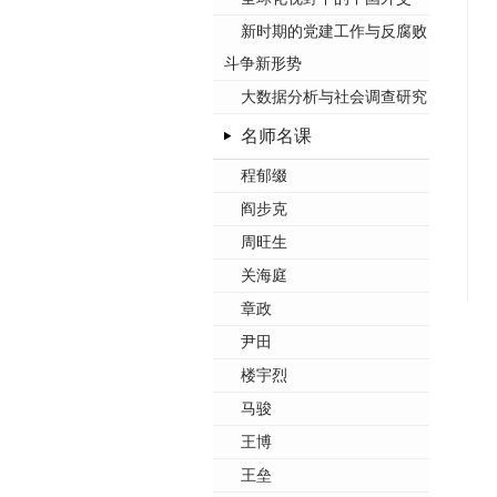
新时期的党建工作与反腐败
斗争新形势
大数据分析与社会调查研究
名师名课
程郁缀
阎步克
周旺生
关海庭
章政
尹田
楼宇烈
马骏
王博
王垒