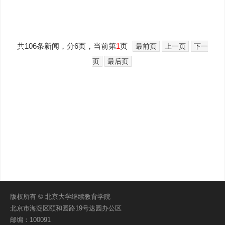
共106条新闻，分6页，当前第
1
页
最前页
上一页
下一
页
最后页
版权所有 © 北京大学继续教育学院
北京市海淀区颐和园路19号达园办公区
邮编：100091