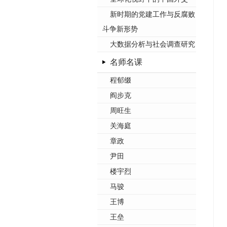
新时期的党建工作与反腐败
斗争新形势
大数据分析与社会调查研究
名师名课
程郁缀
阎步克
周旺生
关海庭
章政
尹田
楼宇烈
马骏
王博
王垒