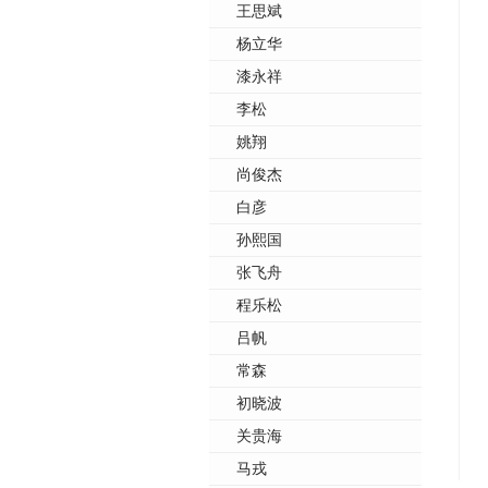
王思斌
杨立华
漆永祥
李松
姚翔
尚俊杰
白彦
孙熙国
张飞舟
程乐松
吕帆
常森
初晓波
关贵海
马戎