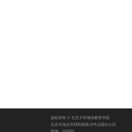
版权所有 © 北京大学继续教育学院
北京市海淀区颐和园路19号达园办公区
邮编：100091