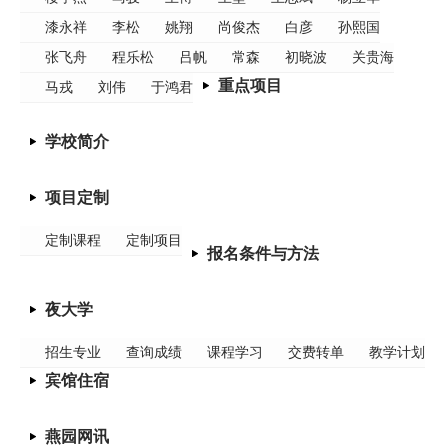
漆永祥
李松
姚翔
尚俊杰
白彦
孙熙国
张飞舟
程乐松
吕帆
常森
初晓波
关贵海
重点项目
马戎
刘伟
于鸿君
学校简介
项目定制
定制课程
定制项目
报名条件与方法
夜大学
招生专业
查询成绩
课程学习
交费转单
教学计划
宾馆住宿
燕园网讯