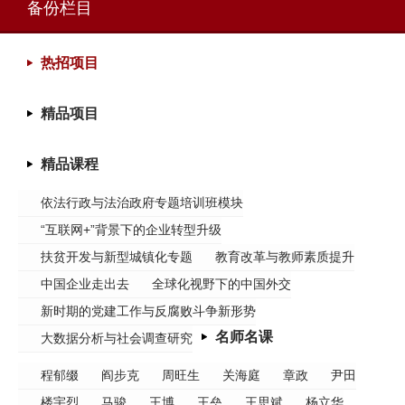
备份栏目
热招项目
精品项目
精品课程
依法行政与法治政府专题培训班模块
“互联网+”背景下的企业转型升级
扶贫开发与新型城镇化专题
教育改革与教师素质提升
中国企业走出去
全球化视野下的中国外交
新时期的党建工作与反腐败斗争新形势
名师名课
大数据分析与社会调查研究
程郁缀
阎步克
周旺生
关海庭
章政
尹田
楼宇烈
马骏
王博
王垒
王思斌
杨立华