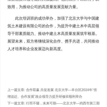
致用，为推动公司的高质量发展贡献力量。
此次培训班的成功举办，加强了北京大学与中国建
筑土木建设有限公司的合作，为提升中建土木中高层领
导干部素质能力、推动中建土木高质量发展筑牢根基。
展望未来，双方将继续深化合作、携手共进，共同推动
人才培养和企业发展迈向新高度。
上一篇文章:
合作双赢 共促发展 北京大学—丰台区2024年“倍
增追赶、合作发展”政企领导力提升研修班顺利举办
下一篇文章:
行而不辍，未来可期——北京大学—鸡西市第三期