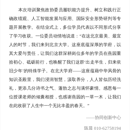
本次培训聚焦政协委员履职能力提升、树立和践行正
确政绩观、人工智能发展与应用、国际安全形势研判等专
题开展教学。在结业式上，多位学员代表以不同形式分享
了学习收获。一位委员动情地说道：“在这北京最美、最宜
人的时节，我们来到北京大学。这座底蕴深厚的学府，以
其大爱与责任，让我们这群深耕岗位多年的学员在燕园重
拾初心、砥砺前行，也唤醒了我们这群‘出走半生，归来依
旧少年’的特殊学子。在北大学府——这座蕴藉中华风骨的
知识圣殿里，我们浸润智慧，汲取养分，人人皆似历经洗
礼，更添几分诗书之气、蓬勃之志与满怀豪情。感恩每一
位授课老师的倾囊相授，也感谢燕园的一草一木，让我们
在此收获了人生中一个无比丰盈的春天。”
——协同创新中心
陈晨 010-62758194