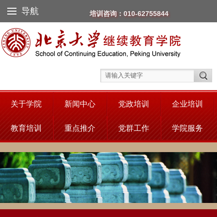
导航
培训咨询：010-62755844
关于学院
新闻中心
党政培训
企业培训
教育培训
重点推介
党群工作
学院服务