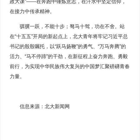
政大课”——在奔跑中锤炼意志，在汗水中坚定信仰，
在接力中传承精神。
骐骥一跃，不能十步；驽马十驾，功在不舍。站
在“十五五”开局的新起点上，北大青年将牢记习近平总
书记的殷殷嘱托，以“跃马扬鞭”的勇气、“万马奔腾”的
活力、“马不停蹄”的干劲，在新征程上奋力奔跑、勇毅
前行，为实现中华民族伟大复兴的中国梦汇聚磅礴青春
力量。
信息来源：北大新闻网