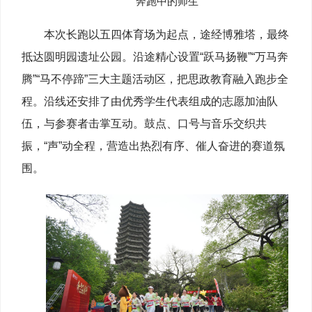
奔跑中的师生
本次长跑以五四体育场为起点，途经博雅塔，最终
抵达圆明园遗址公园。沿途精心设置“跃马扬鞭”“万马奔
腾”“马不停蹄”三大主题活动区，把思政教育融入跑步全
程。沿线还安排了由优秀学生代表组成的志愿加油队
伍，与参赛者击掌互动。鼓点、口号与音乐交织共
振，“声”动全程，营造出热烈有序、催人奋进的赛道氛
围。