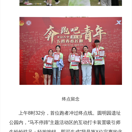
终点留念
上午8时32分，首位跑者冲过终点线。圆明园遗址
公园内，“马不停蹄”主题活动区的互动打卡装置吸引师
生纷纷驻足：轻按按钮，即可生成“我是第X位完赛的北