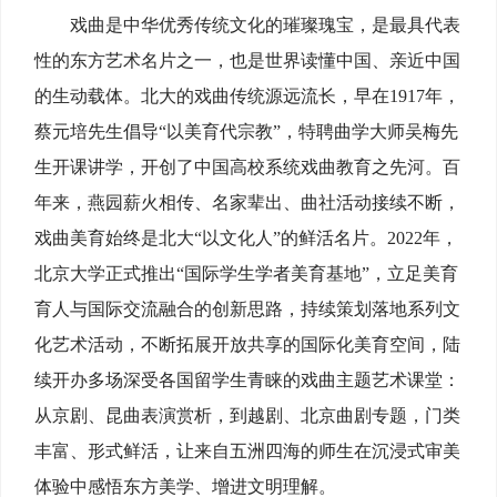
戏曲是中华优秀传统文化的璀璨瑰宝，是最具代表
性的东方艺术名片之一，也是世界读懂中国、亲近中国
的生动载体。北大的戏曲传统源远流长，早在1917年，
蔡元培先生倡导“以美育代宗教”，特聘曲学大师吴梅先
生开课讲学，开创了中国高校系统戏曲教育之先河。百
年来，燕园薪火相传、名家辈出、曲社活动接续不断，
戏曲美育始终是北大“以文化人”的鲜活名片。2022年，
北京大学正式推出“国际学生学者美育基地”，立足美育
育人与国际交流融合的创新思路，持续策划落地系列文
化艺术活动，不断拓展开放共享的国际化美育空间，陆
续开办多场深受各国留学生青睐的戏曲主题艺术课堂：
从京剧、昆曲表演赏析，到越剧、北京曲剧专题，门类
丰富、形式鲜活，让来自五洲四海的师生在沉浸式审美
体验中感悟东方美学、增进文明理解。