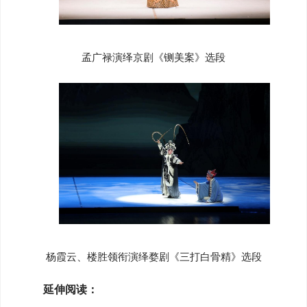
孟广禄演绎京剧《铡美案》选段
杨霞云、楼胜领衔演绎婺剧《三打白骨精》选段
延伸阅读：