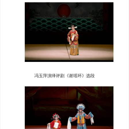
冯玉萍演绎评剧《谢瑶环》选段