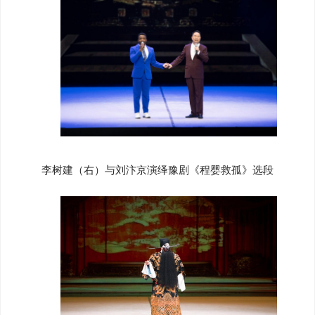
李树建（右）与刘汴京演绎豫剧《程婴救孤》选段