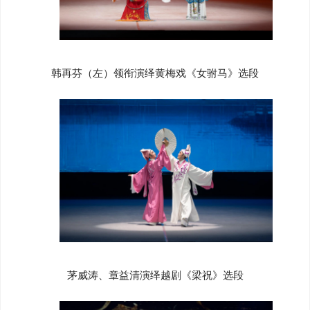
韩再芬（左）领衔演绎黄梅戏《女驸马》选段
茅威涛、章益清演绎越剧《梁祝》选段