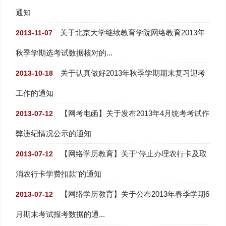
通知
关于北京大学继续教育学院网络教育2013年
2013-11-07
秋季学期选考试数据核对的...
关于认真做好2013年秋季学期期末复习迎考
2013-10-18
工作的通知
【网考电函】关于发布2013年4月统考考试作
2013-07-12
弊违纪情况公示的通知
【网络学历教育】关于“停止办理农行卡及取
2013-07-12
消农行卡学费扣款”的通知
【网络学历教育】关于公布2013年春季学期6
2013-07-12
月期末考试报考数据的通...