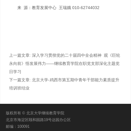
来 源：教育发展中心 王瑞娥 010-62744032
上一篇文章:
深入学习贯彻党的二十届四中全会精神 观《巨轮
永向前》悟发展伟力——继续教育学院在职党支部深化主题党
日学习
下一篇文章:
北京大学-鸡西市第五期中青年干部能力素质提升
培训班结业
版权所有 © 北京大学继续教育学院
北京市海淀区颐和园路19号达园办公区
邮编：100091