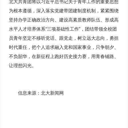
北大共青团将以习近平总书记关于青年工作的重要思想
为根本遵循，深入落实党建带团建制度机制，紧紧围绕
坚持办学正确政治方向、建设高素质教师队伍、形成高
水平人才培养体系“三项基础性工作”，团结带领全校团
员青年坚定不移听党话、跟党走，树立远大志向，勇担
时代重任，把个人追求融入党和国家事业，只争朝夕、
不负韶华，在新征程上跑好历史接力赛，用青春铺路、
让理想闪光。
信息来源：北大新闻网