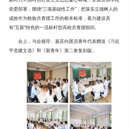
党委部署，围绕“三项基础性工作”，把落实立德树人的
成效作为检验共青团工作的根本标准，着力建设具
有“五新”特色的一流标杆型高校共青团组织。
会上，与会领导、嘉宾向团员青年代表赠送《习近
平党建文选》和《新青年》第二卷复刻版。