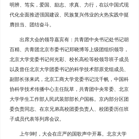
明辨、笃实，爱国、励志、求真、力行，在以中国式现
代化全面推进强国建设、民族复兴伟业的火热实践中挺
膺担当、团结奋斗。
出席大会的领导嘉宾有：共青团中央书记处书记胡
百精、共青团北京市委书记郑晓博等上级团组织领导，
北京大学党委书记何光彩、校长高松等校领导班子成员
以及曾任北京大学团委书记的科学技术部原党组成员、
副部长张来武，北京工商大学党委书记沈千帆，中国科
协科学技术传播中心主任阮草，共青团中央常委、北京
大学学生工作部人民武装部部长户国栋。京内部分区团
委负责同志、在京兄弟高校团委负责人、校团委历任班
子成员代表等列席会议。
上午9时，大会在庄严的国歌声中开幕。北京大学