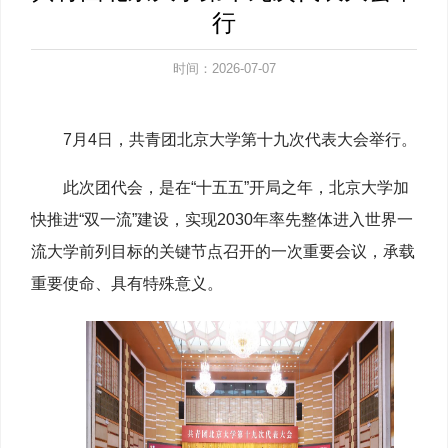
行
时间：2026-07-07
7月4日，共青团北京大学第十九次代表大会举行。
此次团代会，是在“十五五”开局之年，北京大学加
快推进“双一流”建设，实现2030年率先整体进入世界一
流大学前列目标的关键节点召开的一次重要会议，承载
重要使命、具有特殊意义。