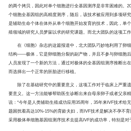
的两个拷贝，因此对单个细胞进行全基因测序是非常困难的。20
个细胞全基因组的高精度测序，随后，该技术被应用到多项研究
是辅助生命个体在体外从单个细胞开始发育的技术，因此，单
殖领域的研究人员梦寐以求的研究课题。而北大团队的这项工
在《细胞》杂志的这篇报道中，北大团队巧妙地利用了卵
结构——极体，它是卵细胞分裂的副产物，并且不参与卵细胞
人员发现了一个新的方法，通过对极体的全基因组测序推断出
而选择出一个正常的胚胎进行移植。
除了在基础研究中的重要意义，这项工作对于临床上严重
要意义。这一方法能够帮助医生诊断出来自母亲卵子或者父亲
说：“今年是人类辅助生殖成功应用35周年，35年来IVF技术
题困扰着高达10%-15%的育龄夫妇，而IVF技术是解决不孕
采用极体单细胞基因组测序技术去提高IVF的成功率，特别是对