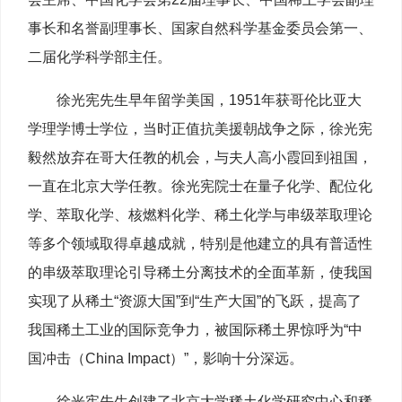
事长和名誉副理事长、国家自然科学基金委员会第一、
二届化学科学部主任。
徐光宪先生早年留学美国，1951年获哥伦比亚大
学理学博士学位，当时正值抗美援朝战争之际，徐光宪
毅然放弃在哥大任教的机会，与夫人高小霞回到祖国，
一直在北京大学任教。徐光宪院士在量子化学、配位化
学、萃取化学、核燃料化学、稀土化学与串级萃取理论
等多个领域取得卓越成就，特别是他建立的具有普适性
的串级萃取理论引导稀土分离技术的全面革新，使我国
实现了从稀土“资源大国”到“生产大国”的飞跃，提高了
我国稀土工业的国际竞争力，被国际稀土界惊呼为“中
国冲击（China Impact）”，影响十分深远。
徐光宪先生创建了北京大学稀土化学研究中心和稀