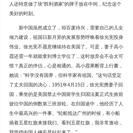
人还特意做了块“胜利酒家”的牌子放在中间，纪念这个
美好的时刻。
新中国虽然成立了，却百废待兴，需要自己的儿女
倾力建设，祖国日新月异的发展形势呼唤着徐光宪投身
伟业。徐光宪不愿意继续待在美国了。可是，妻子高小
霞还需一年就能拿到博士学位了，这时放弃会不会太可
惜？真正的伴侣，心是相通的。高小霞果断背上行囊，
她说：“科学没有国界，但科学家有祖国。”这句话坚定
了丈夫回国的决心，1951年4月15日，徐光宪携妻子回
国，乘坐的是美国禁止中国留学生归国法案正式生效前
驶往中国的倒数第三班游轮。在归国途中，他经历了人
生中最高兴的一件事。“轮船抵达广州的时候，有小船
插着五星红旗来接我们。看到五星红旗，我非常激动，
我觉得中国人确实是站起来了。”