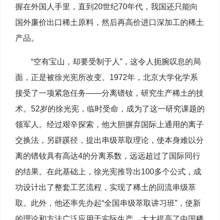
握在外国人手里，直到20世纪70年代，我国还只能向
国外廉价出口稀土原料，然后再高价进口深加工的稀土
产品。
“空有宝山，却要受制于人”，这令人扼腕叹息的局
面，正是被徐光宪所改变。1972年，北京大学化学系
接受了一项紧急任务——分离镨钕，研究生产稀土的技
术。52岁的徐光宪，临时受命，成为了这一研究课题的
领军人。经过艰辛探索，他大胆摒弃国际上通用的离子
交换法，另辟蹊径，提出串级萃取理论，使本身难以分
离的镨钕具有高达4的分离系数，远远超过了国际同行
的结果。在此基础上，徐光宪推导出100多个公式，成
功设计出了整套工艺流程，实现了稀土的回流串级萃
取。此外，他还率先办起“全国串级萃取讲习班”，使新
的理论和方法广泛应用于实际生产，大大提高了中国稀