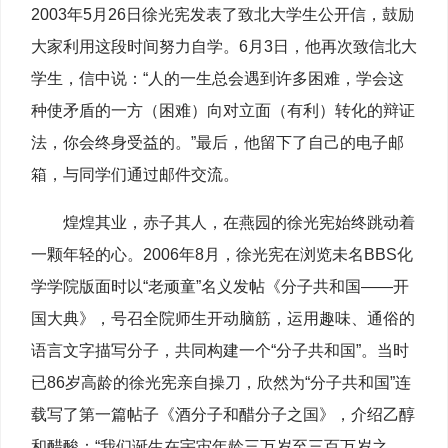
2003年5月26日徐光宪发表了致北大学生公开信，鼓励
大家利用这段时间努力自学。6月3日，他再次致信北大
学生，信中说：“人的一生总会遇到许多困难，学会这
种使矛盾的一方（困难）向对立面（有利）转化的辩证
法，你会终身受益的。”最后，他留下了自己的电子邮
箱，与同学们通过邮件交流。
煌煌其业，赤子其人，在燕园的徐光宪始终跳动着
一颗年轻的心。2006年8月，徐光宪在浏览未名BBS化
学学院版面时以“老顽童”名义发帖《分子共和国——开
国大典》，号召全院师生开动脑筋，运用趣味、通俗的
语言文字描写分子，共同构建一个“分子共和国”。当时
已86岁高龄的徐光宪亲自操刀，欣然为“分子共和国”连
载写了第一篇帖子《酒分子和醋分子之国》，介绍乙醇
和醋酸：“我们诞生在宇宙年龄三万岁至三百万岁之