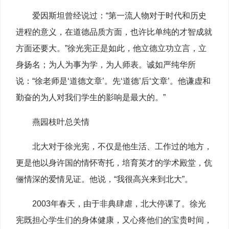
爱因斯坦曾经说过：“第一流人物对于时代和历史
进程的意义，在道德品质方面，也许比单纯的才智成就
方面还要大。”徐光宪正是如此，他立德立功立言，立
身扬名；为人为事为学，为人师表。诚如严纯华所
说：“徐老师是‘道德文章’。先‘道德’后‘文章’。他谦虚和
勤奋的为人对我们学生的影响是最大的。”
燕园枝叶总关情
北大对于徐光宪，不仅是他生活、工作过的地方，
更是他以身许国的情怀寄托，培育英才的学术殿堂，伉
俪情深的爱情见证。他说，“我很高兴来到北大”。
2003年春天，由于非典肆虐，北大停课了。徐光
宪既担心学生们的身体健康，又心疼他们的宝贵时间，