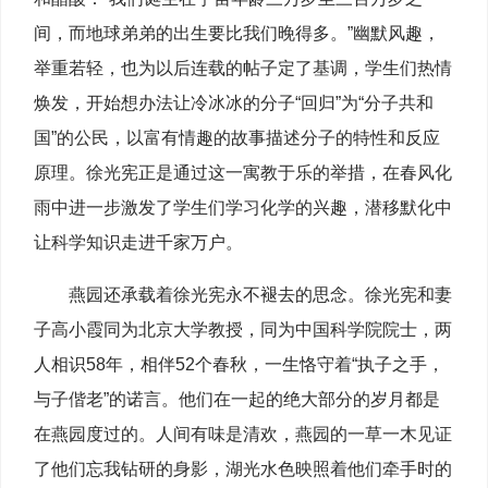
间，而地球弟弟的出生要比我们晚得多。”幽默风趣，
举重若轻，也为以后连载的帖子定了基调，学生们热情
焕发，开始想办法让冷冰冰的分子“回归”为“分子共和
国”的公民，以富有情趣的故事描述分子的特性和反应
原理。徐光宪正是通过这一寓教于乐的举措，在春风化
雨中进一步激发了学生们学习化学的兴趣，潜移默化中
让科学知识走进千家万户。
燕园还承载着徐光宪永不褪去的思念。徐光宪和妻
子高小霞同为北京大学教授，同为中国科学院院士，两
人相识58年，相伴52个春秋，一生恪守着“执子之手，
与子偕老”的诺言。他们在一起的绝大部分的岁月都是
在燕园度过的。人间有味是清欢，燕园的一草一木见证
了他们忘我钻研的身影，湖光水色映照着他们牵手时的