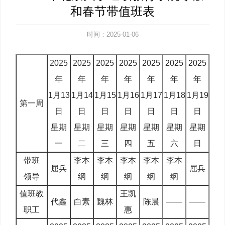
和春节带值班表
时间：2025-01-06
2025
2025
2025
2025
2025
2025
2025
年
年
年
年
年
年
年
1月13
1月14
1月15
1月16
1月17
1月18
1月19
第一周
日
日
日
日
日
日
日
星期
星期
星期
星期
星期
星期
星期
一
二
三
四
五
六
日
带班
李本
李本
李本
李本
李本
屈兵
屈兵
领导
纲
纲
纲
纲
纲
值班教
王凯
代鑫
白素
魏林
陈晨
——
——
职工
惠