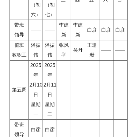
（初
（初
六）
七）
带班
李建
李建
——
——
白彦
白彦
白彦
领导
新
新
值班
潘振
潘振
张凤
王珊
吴丹
——
——
教职工
伟
伟
举
珊
2025
2025
年
年
2月10
2月11
第五周
日
日
星期
星期
一
二
带班
白彦
白彦
领导