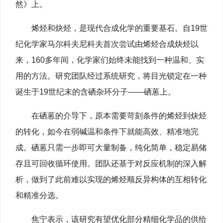
然》上。
烯烃和炔烃，是现代合成化学的重要基石。自19世
纪化学家马尔科夫尼科夫首次尝试由烯烃合成炔烃以
来，160多年间，化学家们始终未能找到一种温和、实
用的方法。研究团队经过系统研究，将目光锁定在一种
诞生于19世纪末的含硒杂环分子——硒蒽上。
在硒蒽的介导下，原本需要苛刻条件的烯烃到炔烃
的转化，如今在弱碱温和条件下就能高效、精准地完
成。硒蒽只需一步即可大量制备，纯化简单，稳定易储
存且可回收循环使用。团队还基于对反应机制的深入解
析，做到了此前难以实现的烯烃顺反异构体的互相转化
和精准分选。
焦宁表示，该研究有望优化部分精细化学品的供给