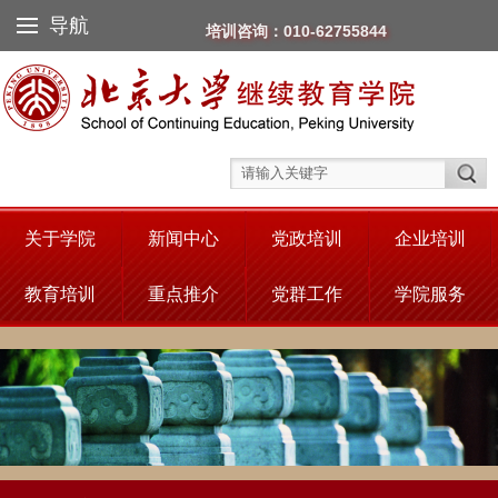
导航
培训咨询：010-62755844
关于学院
新闻中心
党政培训
企业培训
教育培训
重点推介
党群工作
学院服务